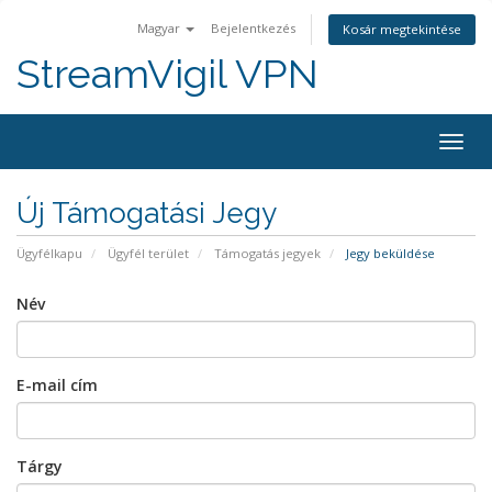
Magyar
Bejelentkezés
Kosár megtekintése
StreamVigil VPN
Váltá
a
navig
Új Támogatási Jegy
Ügyfélkapu
Ügyfél terület
Támogatás jegyek
Jegy beküldése
Név
E-mail cím
Tárgy