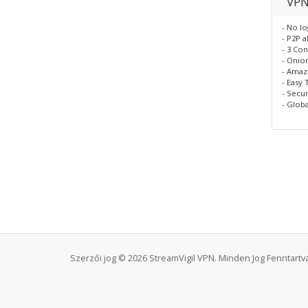
VPN
- No lo
- P2P 
- 3 Co
- Onio
- Amaz
- Easy 
- Secu
- Glob
Szerzői jog © 2026 StreamVigil VPN. Minden Jog Fenntartva