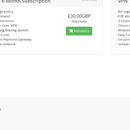
 6 Month Subscription
VPN 
gs policy
- No logs
£30.00GBP
allowed
- P2P al
nnections
- 3 Conn
félévente
n Over VPN
- Onion
ing Blazing speeds
- Amazin
Rendelés
To use
- Easy T
re Payment Gateway
- Secur
al network
- Global
.