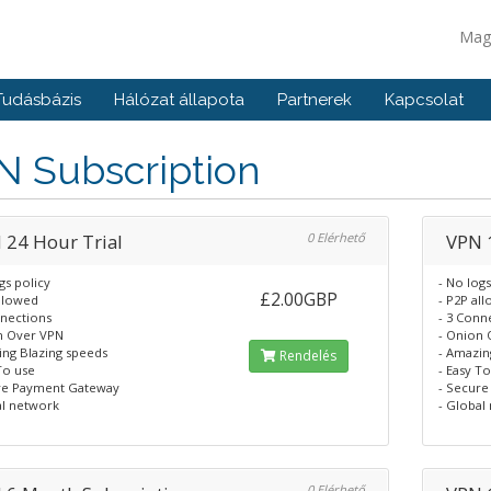
Mag
Tudásbázis
Hálózat állapota
Partnerek
Kapcsolat
N Subscription
 24 Hour Trial
0 Elérhető
VPN 
gs policy
- No logs
£2.00GBP
allowed
- P2P al
nnections
- 3 Conn
n Over VPN
- Onion
ing Blazing speeds
- Amazin
Rendelés
To use
- Easy T
re Payment Gateway
- Secur
al network
- Global
0 Elérhető