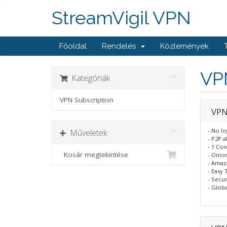
StreamVigil VPN
Főoldal
Rendelés
Közlemények
VP
Kategóriák
VPN Subscription
VPN
- No lo
Műveletek
- P2P 
- 1 Co
Kosár megtekintése
- Onio
- Amaz
- Easy 
- Secu
- Glob