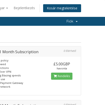
yar
Bejelentkezés
Kosár megtekintése
Fiók
1 Month Subscription
0 Elérhető
 policy
£5.00GBP
lowed
ections
havonta
 Over VPN
g Blazing speeds
Rendelés
o use
e Payment Gateway
 network
0 Elérhető