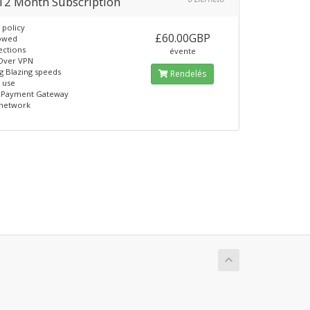
12 Month Subscription
 policy
£60.00GBP
lowed
ections
évente
 Over VPN
g Blazing speeds
Rendelés
o use
e Payment Gateway
 network